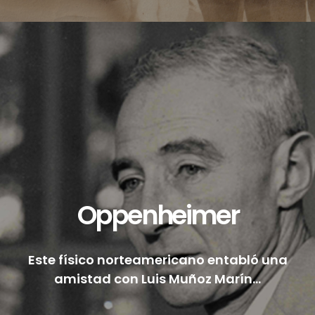
Oppenheimer
Este físico norteamericano entabló una
amistad con Luis Muñoz Marín...