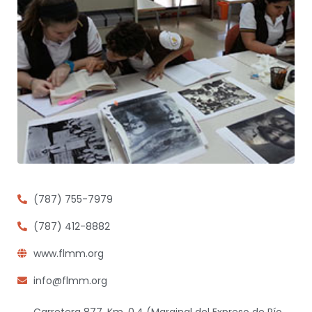
(787) 755-7979
(787) 412-8882
www.flmm.org
info@flmm.org
Carretera 877, Km. 0.4 (Marginal del Expreso de Río