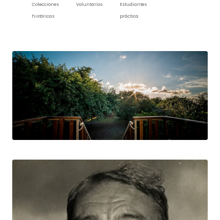
Colecciones
Voluntarios
Estudiantes
históricas
práctica