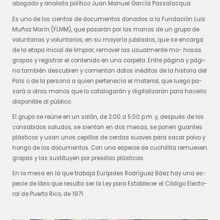
abo­ga­do y ana­lis­ta po­lí­ti­co Juan Ma­nuel Gar­cía Pas­sa­lac­qua.
Es uno de los cien­tos de do­cu­men­tos do­na­dos a la Fun­da­ción Luis
Muñoz Ma­rín (FLMM), que pa­sa­rán por las ma­nos de un gru­po de
vo­lun­ta­rias y vo­lun­ta­rios, en su ma­yo­ría ju­bi­la­dos, que se en­car­ga
de la eta­pa ini­cial de lim­piar, re­mo­ver las usual­men­te mo- ho­sas
gra­pas y re­gis­trar el con­te­ni­do en una car­pe­ta. En­tre pá­gi­na y pá­gi­
na tam­bién des­cu­bren y co­men­tan da­tos iné­di­tos de la his­to­ria del
País o de la per­so­na a quien per­te­ne­cía el ma­te­rial, que lue­go pa­
sa­rá a otras ma­nos que lo ca­ta­lo­ga­rán y di­gi­ta­li­za­rán pa­ra ha­cer­lo
dis­po­ni­ble al pú­bli­co.
El gru­po se reúne en un sa­lón, de 2:00 a 5:00 p.m. y, des­pués de los
con­sa­bi­dos sa­lu­dos, se sien­tan en dos me­sas, se po­nen guan­tes
plás­ti­cos y usan unos ce­pi­llos de cer­das sua­ves pa­ra sa­car pol­vo y
hon­go de los do­cu­men­tos. Con una es­pe­cie de cu­chi­lli­ta re­mue­ven
gra­pas y las sus­ti­tu­yen por pre­si­llas plás­ti­cas.
En la me­sa en la que tra­ba­ja Eu­rí­pi­des Rodríguez Báez hay una es-
pe­cie de li­bro que re­sul­ta ser la Ley pa­ra Es­ta­ble­cer el Có­di­go Elec­to­
ral de Puer­to Ri­co, de 1971.