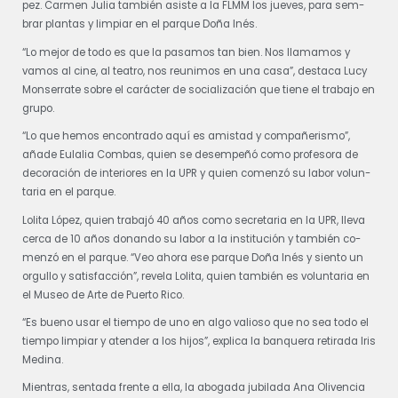
pez. Carmen Ju­lia tam­bién asis­te a la FLMM los jue­ves, pa­ra sem­
brar plan­tas y lim­piar en el par­que Do­ña Inés.
“Lo me­jor de to­do es que la pa­sa­mos tan bien. Nos lla­ma­mos y
vamos al ci­ne, al tea­tro, nos reuni­mos en una ca­sa”, des­ta­ca Lucy
Mon­se­rra­te so­bre el ca­rác­ter de so­cia­li­za­ción que tie­ne el tra­ba­jo en
gru­po.
“Lo que he­mos en­con­tra­do aquí es amistad y com­pa­ñe­ris­mo”,
aña­de Eu­la­lia Com­bas, quien se desem­pe­ñó como pro­fe­so­ra de
de­co­ra­ción de in­te­rio­res en la UPR y quien co­men­zó su la­bor vo­lun­
ta­ria en el par­que.
Lolita Ló­pez, quien tra­ba­jó 40 años como se­cre­ta­ria en la UPR, lle­va
cer­ca de 10 años do­nan­do su la­bor a la ins­ti­tu­ción y tam­bién co­
men­zó en el par­que. “Veo aho­ra ese par­que Do­ña Inés y sien­to un
or­gu­llo y sa­tis­fac­ción”, re­ve­la Lolita, quien tam­bién es vo­lun­ta­ria en
el Mu­seo de Ar­te de Puer­to Ri­co.
“Es bueno usar el tiem­po de uno en al­go va­lio­so que no sea to­do el
tiem­po lim­piar y aten­der a los hi­jos”, ex­pli­ca la ban­que­ra re­ti­ra­da Iris
Me­di­na.
Mien­tras, sen­ta­da fren­te a ella, la abo­ga­da ju­bi­la­da Ana Oli­ven­cia