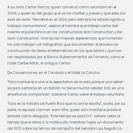
A su la­do, Car­los Gar­cía, quien co­men­zó como vo­lun­ta­rio en el
2004, y quien es del gru­po que va los mar­tes y jue­ves y que es­te día
es­tá de vi­si­ta. “Me re­ti­ré en el 2004, pe­ro siem­pre he es­ta­do li­ga­do a
tra­ba­jos co­mu­ni­ta­rios”, ex­pli­ca el hom­bre que tra­ba­jó como de­li­
nean­te ar­qui­tec­tó­ni­co en las cons­truc­to­ras Bird Cons­truc­tion y Re­
xach Cons­truc­tion. Una de las me­jo­res ex­pe­rien­cias que ha te­ni­do
ha si­do tra­ba­jar con fo­to­gra­fías que do­cu­men­tan el pro­ce­so de
cons­truc­ción de obras em­ble­má­ti­cas en las que la­bo­ró y que fue­
ron res­pal­da­das por el Ban­co Gu­ber­na­men­tal de Fo­men­to, como el
ho­tel Ca­ri­be Hil­ton, el an­ti­guo Cen­tro
De Con­ven­cio­nes en el Con­da­do y el ho­tel La Con­cha.
“Es­to man­tie­ne a uno a la ex­pec­ta­ti­va de la vi­da, por­que uno re­ti­rar­
se pa­ra sen­tar­se en un bal­cón no tie­ne mu­cha va­li­dez. Es­to es una
en­se­ñan­za com­par­ti­da”, sos­tie­ne Car­los so­bre el tra­ba­jo vo­lun­ta­rio.
“Es­ta es la his­to­ria de Puer­to Ri­co que no se ha es­cri­to”, aco­ta, por su
par­te, la ex­jue­za Carmen Ju­lia Or­tiz, quien aún man­tie­ne prác­ti­ca
pri­va­da como abo­ga­da. “Es­te tiem­po es pa­ra mí”, se­ña­la so­bre el
tiem­po que le do­na a la ins­ti­tu­ción, mien­tras ho­jea un do­cu­men­to
del 1970 so­bre los te­mas de cam­pa­ña del se­na­dor Luis Ne­grón Ló­