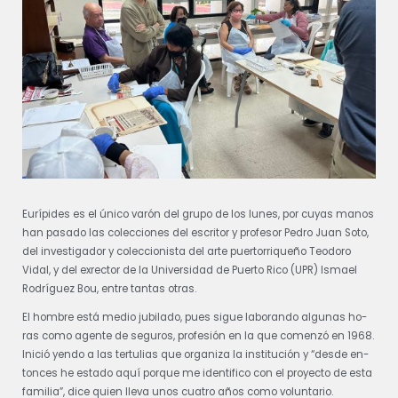
Eu­rí­pi­des es el úni­co va­rón del gru­po de los lu­nes, por cu­yas ma­nos
han pa­sa­do las co­lec­cio­nes del es­cri­tor y pro­fe­sor Pe­dro Juan So­to,
del in­ves­ti­ga­dor y co­lec­cio­nis­ta del ar­te puer­to­rri­que­ño Teo­do­ro
Vidal, y del ex­rec­tor de la Uni­ver­si­dad de Puer­to Ri­co (UPR) Is­mael
Rodríguez Bou, en­tre tan­tas otras.
El hom­bre es­tá me­dio ju­bi­la­do, pues si­gue la­bo­ran­do al­gu­nas ho­
ras como agen­te de se­gu­ros, pro­fe­sión en la que co­men­zó en 1968.
Ini­ció yen­do a las ter­tu­lias que or­ga­ni­za la ins­ti­tu­ción y “des­de en­
ton­ces he es­ta­do aquí por­que me iden­ti­fi­co con el pro­yec­to de es­ta
fa­mi­lia”, di­ce quien lle­va unos cua­tro años como vo­lun­ta­rio.