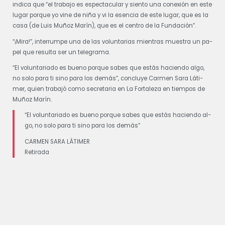
in­di­ca que “el tra­ba­jo es es­pec­ta­cu­lar y sien­to una co­ne­xión en es­te
lu­gar por­que yo vi­ne de ni­ña y vi la esen­cia de es­te lu­gar, que es la
ca­sa (de Luis Muñoz Ma­rín), que es el cen­tro de la Fun­da­ción”.
“¡Mi­ra!”, in­te­rrum­pe una de las vo­lun­ta­rias mien­tras mues­tra un pa­
pel que re­sul­ta ser un te­le­gra­ma.
“El vo­lun­ta­ria­do es bueno por­que sa­bes que es­tás ha­cien­do al­go,
no so­lo pa­ra ti sino pa­ra los de­más”, con­clu­ye Carmen Sa­ra Lá­ti­
mer, quien tra­ba­jó como se­cre­ta­ria en La For­ta­le­za en tiem­pos de
Muñoz Ma­rín.
“El vo­lun­ta­ria­do es bueno por­que sa­bes que es­tás ha­cien­do al­
go, no so­lo pa­ra ti sino pa­ra los de­más”
CARMEN SA­RA LÁ­TI­MER
Re­ti­ra­da