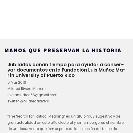
MA­NOS QUE PRE­SER­VAN LA HIS­TO­RIA
Ju­bi­la­dos do­nan tiem­po pa­ra ayu­dar a con­ser­
var do­cu­men­tos en la Fun­da­ción Luis Muñoz Ma­
rín University of Puerto Rico
6 Mar 2016
Mil­dred Ri­ve­ra Ma­rre­ro
ri­ve­ra­mil­dred56@gmail.com
Twit­ter: @Mil­dred­dRi­ve­ra
“The Search for Po­li­ti­cal Mea­ning” es un tí­tu­lo muy su­ges­ti­vo y de
gran ac­tua­li­dad en es­te año elec­to­ral y, sin em­bar­go, es el nom­bre
de un do­cu­men­to que for­ma par­te de la co­lec­ción del fa­lle­ci­do