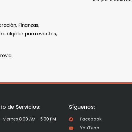
tración, Finanzas,
re alquiler para eventos,
revia.
io de Servicios:
Síguenos:
– viernes 8:00 AM – 5:00 PM
Facebook
YouTube