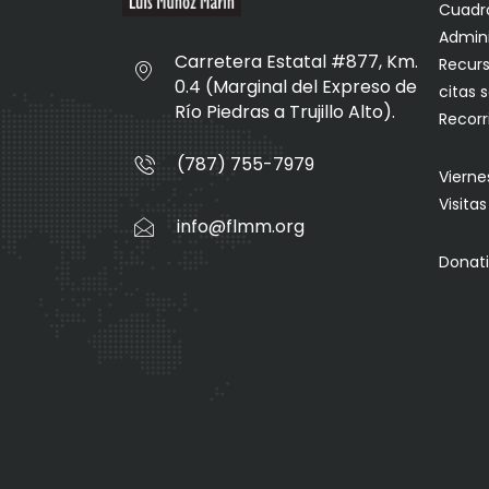
Cuadro
Admini
Carretera Estatal #877, Km.
Recurs
0.4 (Marginal del Expreso de
citas 
Río Piedras a Trujillo Alto).
Recorr
(787) 755-7979
Vierne
Visita
info@flmm.org
Donati