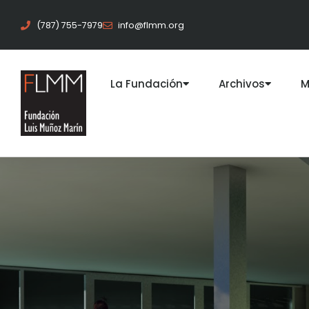
(787) 755-7979
info@flmm.org
La Fundación
Archivos
M