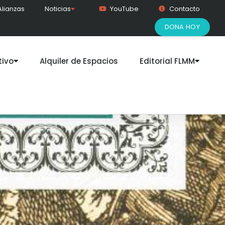
Alianzas
Noticias
YouTube
Contacto
DONA HOY
ivo
Alquiler de Espacios
Editorial FLMM