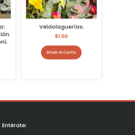
a:
Veldolaguerías.
ción
$
1.00
ni.
Añadir Al Carrito
Entérate: