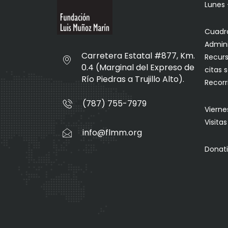
Lunes 
Cuadro
Admini
Carretera Estatal #877, Km.
Recurs
0.4 (Marginal del Expreso de
citas 
Río Piedras a Trujillo Alto).
Recorr
(787) 755-7979
Vierne
Visita
info@flmm.org
Donati