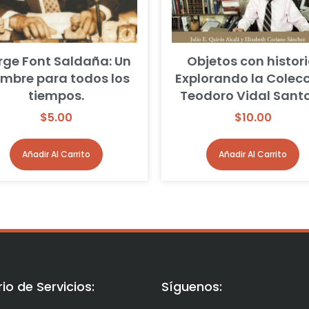
rge Font Saldaña: Un
Objetos con histori
mbre para todos los
Explorando la Colec
tiempos.
Teodoro Vidal Santo
$
5.00
$
10.00
Añadir Al Carrito
Añadir Al Carrito
io de Servicios:
Síguenos: