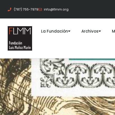
(787) 755-7979
info@flmm.org
La Fundación
Archivos
M