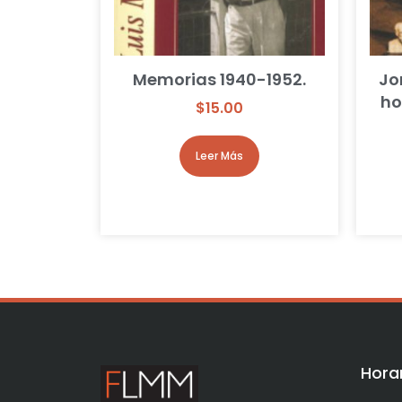
Memorias 1940-1952.
Jo
ho
$
15.00
Leer Más
Horar