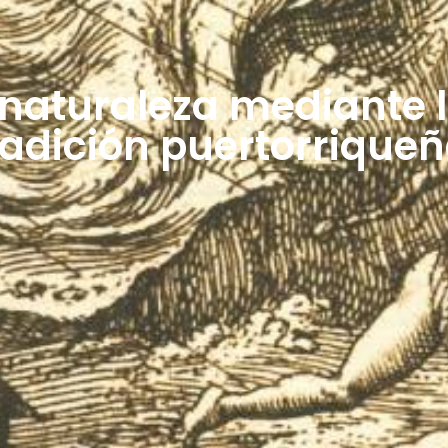
a naturaleza mediante 
radición puertorriqueñ