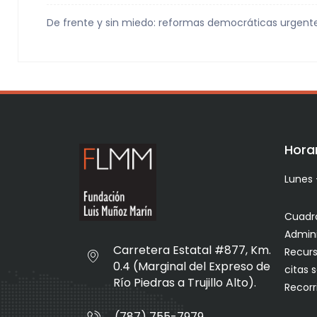
De frente y sin miedo: reformas democráticas urgente
Horar
Lunes 
Cuadro
Admini
Carretera Estatal #877, Km.
Recurs
0.4 (Marginal del Expreso de
citas 
Río Piedras a Trujillo Alto).
Recorr
(787) 755-7979