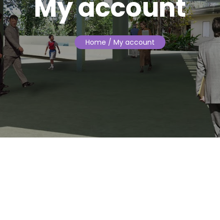
My account
Home
/ My account